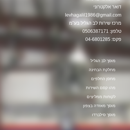
דואר אלקטרוני
levhagalil1986@gmail.com
מרכז שירות לב הגליל בע"מ
טלפון: 0506387171
פקס: 04-6801285
מוסך לב הגליל
מחלקת הבחינה
מחסן החלפים
מהו קסם השירות
לקוחות ממליצים
מוסך מאזדה בצפון
מוסך סילברדו