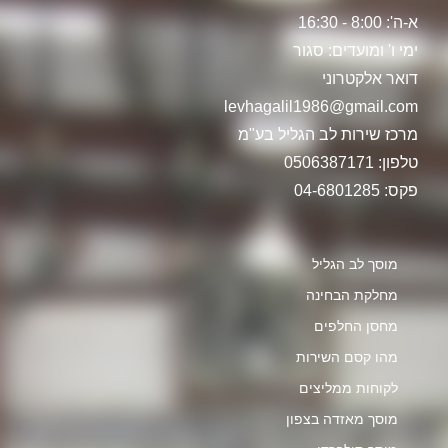
א-ה': 8:00 - 16:30
ימי ו' ומועדים: סגור
דואר אלקטרוני
levhagalil1986@gmail.com
מרכז שירות לב הגליל בע"מ
טלפון: 0506387171
פקס: 04-6801285
מוסך לב הגליל
מחלקת הבחינה
מחסן החלפים
מהו קסם השירות
לקוחות ממליצים
מוסך מאזדה בצפון