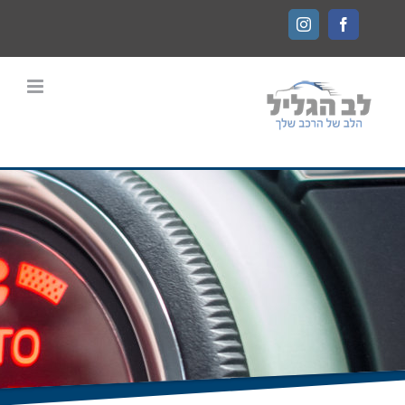
Ski
Instagram
Facebook
t
conten