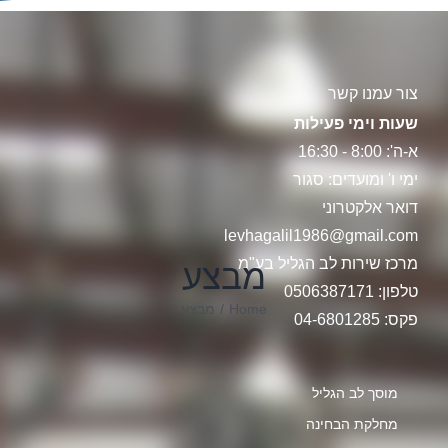
צור עמנו קשר
שעות וימי פעילות
א-ה': 8:00 - 16:30
ימי ו' ומועדים: סגור
דואר אלקטרוני
levhagalil1986@gmail.com
מרכז שירות לב הגליל בע"מ
מבצע
טלפון: 0506387171
Home
/
מבצע
פקס: 04-6801285
מוסך לב הגליל
מחלקת הבחינה