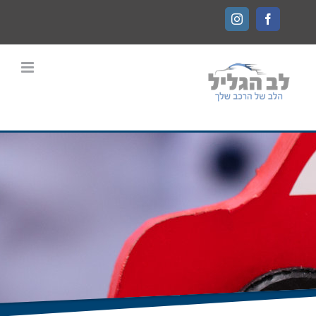
Ski
Instagram
Facebook
t
conten