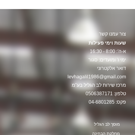
צור עמנו קשר
שעות וימי פעילות
א-ה': 8:00 - 16:30
ימי ו' ומועדים: סגור
דואר אלקטרוני
levhagalil1986@gmail.com
מרכז שירות לב הגליל בע"מ
טלפון: 0506387171
פקס: 04-6801285
מוסך לב הגליל
מחלקת הבחינה