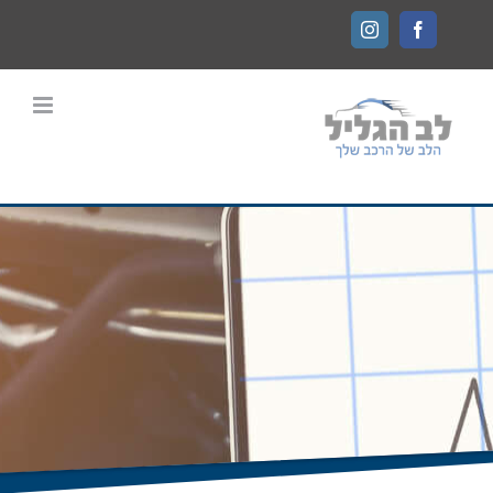
Ski
Instagram
Facebook
t
conten