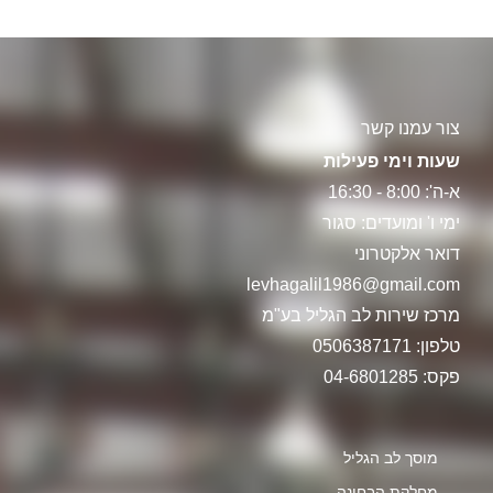
צור עמנו קשר
שעות וימי פעילות
א-ה': 8:00 - 16:30
ימי ו' ומועדים: סגור
דואר אלקטרוני
levhagalil1986@gmail.com
מרכז שירות לב הגליל בע"מ
טלפון: 0506387171
פקס: 04-6801285
מוסך לב הגליל
מחלקת הבחינה